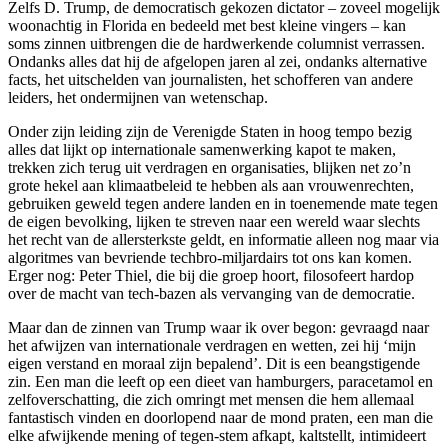
Zelfs D. Trump, de democratisch gekozen dictator – zoveel mogelijk
woonachtig in Florida en bedeeld met best kleine vingers – kan
soms zinnen uitbrengen die de hardwerkende columnist verrassen.
Ondanks alles dat hij de afgelopen jaren al zei, ondanks alternative
facts, het uitschelden van journalisten, het schofferen van andere
leiders, het ondermijnen van wetenschap.
Onder zijn leiding zijn de Verenigde Staten in hoog tempo bezig
alles dat lijkt op internationale samenwerking kapot te maken,
trekken zich terug uit verdragen en organisaties, blijken net zo’n
grote hekel aan klimaatbeleid te hebben als aan vrouwenrechten,
gebruiken geweld tegen andere landen en in toenemende mate tegen
de eigen bevolking, lijken te streven naar een wereld waar slechts
het recht van de allersterkste geldt, en informatie alleen nog maar via
algoritmes van bevriende techbro-miljardairs tot ons kan komen.
Erger nog: Peter Thiel, die bij die groep hoort, filosofeert hardop
over de macht van tech-bazen als vervanging van de democratie.
Maar dan de zinnen van Trump waar ik over begon: gevraagd naar
het afwijzen van internationale verdragen en wetten, zei hij ‘mijn
eigen verstand en moraal zijn bepalend’. Dit is een beangstigende
zin. Een man die leeft op een dieet van hamburgers, paracetamol en
zelfoverschatting, die zich omringt met mensen die hem allemaal
fantastisch vinden en doorlopend naar de mond praten, een man die
elke afwijkende mening of tegen-stem afkapt, kaltstellt, intimideert