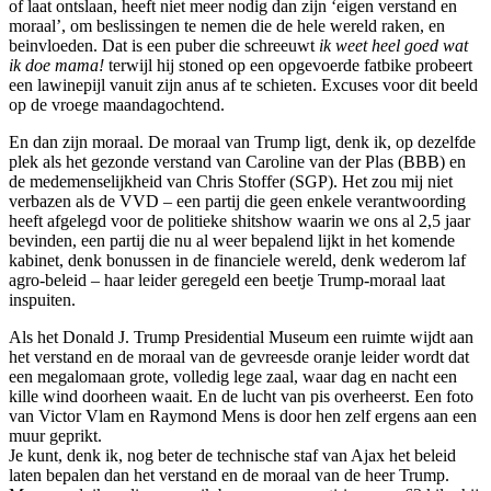
of laat ontslaan, heeft niet meer nodig dan zijn ‘eigen verstand en
moraal’, om beslissingen te nemen die de hele wereld raken, en
beinvloeden. Dat is een puber die schreeuwt
ik weet heel goed wat
ik doe mama!
terwijl hij stoned op een opgevoerde fatbike probeert
een lawinepijl vanuit zijn anus af te schieten. Excuses voor dit beeld
op de vroege maandagochtend.
En dan zijn moraal. De moraal van Trump ligt, denk ik, op dezelfde
plek als het gezonde verstand van Caroline van der Plas (BBB) en
de medemenselijkheid van Chris Stoffer (SGP). Het zou mij niet
verbazen als de VVD – een partij die geen enkele verantwoording
heeft afgelegd voor de politieke shitshow waarin we ons al 2,5 jaar
bevinden, een partij die nu al weer bepalend lijkt in het komende
kabinet, denk bonussen in de financiele wereld, denk wederom laf
agro-beleid – haar leider geregeld een beetje Trump-moraal laat
inspuiten.
Als het Donald J. Trump Presidential Museum een ruimte wijdt aan
het verstand en de moraal van de gevreesde oranje leider wordt dat
een megalomaan grote, volledig lege zaal, waar dag en nacht een
kille wind doorheen waait. En de lucht van pis overheerst. Een foto
van Victor Vlam en Raymond Mens is door hen zelf ergens aan een
muur geprikt.
Je kunt, denk ik, nog beter de technische staf van Ajax het beleid
laten bepalen dan het verstand en de moraal van de heer Trump.