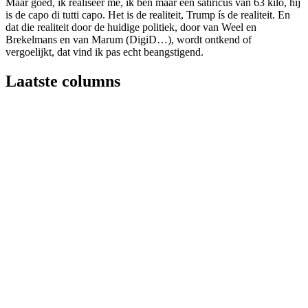
Maar goed, ik realiseer me, ik ben maar een satiricus van 63 kilo, hij
is de capo di tutti capo. Het is de realiteit, Trump ís de realiteit. En
dat die realiteit door de huidige politiek, door van Weel en
Brekelmans en van Marum (DigiD…), wordt ontkend of
vergoelijkt, dat vind ik pas echt beangstigend.
Laatste columns